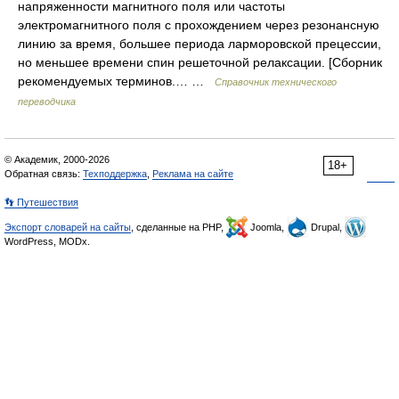
напряженности магнитного поля или частоты
электромагнитного поля с прохождением через резонансную
линию за время, большее периода ларморовской прецессии,
но меньшее времени спин решеточной релаксации. [Сборник
рекомендуемых терминов.… …
Справочник технического
переводчика
© Академик, 2000-2026
18+
Обратная связь:
Техподдержка
,
Реклама на сайте
👣 Путешествия
Экспорт словарей на сайты
, сделанные на PHP,
Joomla,
Drupal,
WordPress, MODx.