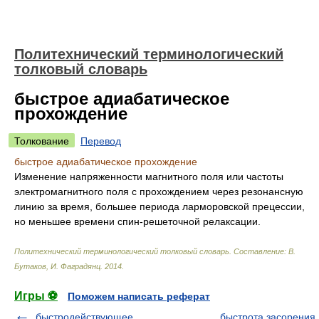
Политехнический терминологический
толковый словарь
быстрое адиабатическое
прохождение
Толкование
Перевод
быстрое адиабатическое прохождение
Изменение напряженности магнитного поля или частоты
электромагнитного поля с прохождением через резонансную
линию за время, большее периода ларморовской прецессии,
но меньшее времени спин-решеточной релаксации.
Политехнический терминологический толковый словарь
.
Составление: В.
Бутаков, И. Фаградянц
.
2014
.
Игры ⚽
Поможем написать реферат
быстродействующее
быстрота засорения